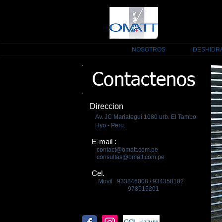
NOSOTROS
DESHIDR
Contactenos
Direccion
Av. JC Mariategui 1080 urb. El Tambo
Hyo - Peru.
E-mail :
contact@omatt.com.pe
consultas@omatt.com.pe
Cel.
Movil 933846008 / 934358102
978515201