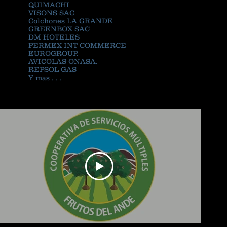
QUIMACHI
VISONS SAC
Colchones LA GRANDE
GREENBOX SAC
DM HOTELES
PERMEX INT COMMERCE
EUROGROUP.
AVICOLAS ONASA.
REPSOL GAS
Y mas . . .